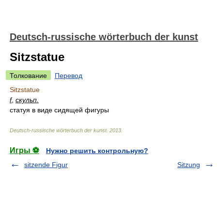
Deutsch-russische wörterbuch der kunst
Sitzstatue
Толкование
Перевод
Sitzstatue
f
,
скульп.
статуя в виде сидящей фигуры
Deutsch-russische wörterbuch der kunst
.
2013
.
Игры ⚽
Нужно решить контрольную?
sitzende Figur
Sitzung