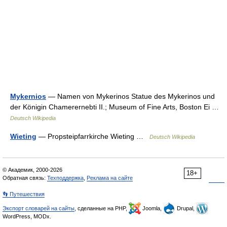
Mykernios
— Namen von Mykerinos Statue des Mykerinos und
der Königin Chamerernebti II.; Museum of Fine Arts, Boston Ei …
Deutsch Wikipedia
Wieting
— Propsteipfarrkirche Wieting …
Deutsch Wikipedia
© Академик, 2000-2026
18+
Обратная связь:
Техподдержка
,
Реклама на сайте
👣 Путешествия
Экспорт словарей на сайты
, сделанные на PHP,
Joomla,
Drupal,
WordPress, MODx.